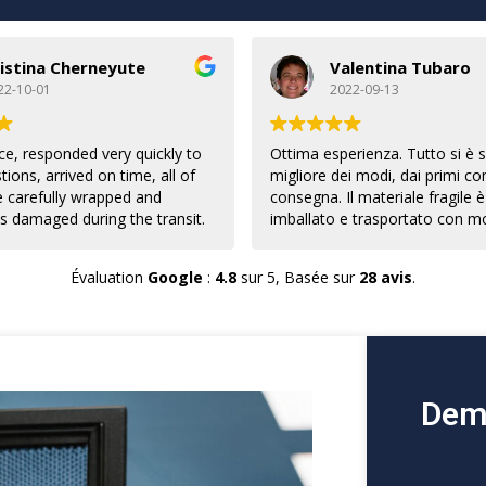
istina Cherneyute
Valentina Tubaro
22-10-01
2022-09-13
ce, responded very quickly to
Ottima esperienza. Tutto si è s
tions, arrived on time, all of
migliore dei modi, dai primi con
e carefully wrapped and
consegna. Il materiale fragile è
s damaged during the transit.
imballato e trasportato con mo
ally recommend this company
cosa rara al giorno d'oggi ed i 
rnational move.
istruzioni per il trasporto sono 
Évaluation
Google
:
4.8
sur 5,
Basée sur
28 avis
.
rispettati alla lettera. Il tutto p
prezzo più che ragionevole ! U
squadra dinamica e di veri
professionisti, raccomando qu
impresa.
Dema