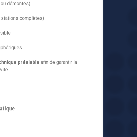
 ou démontés)
, stations complètes)
nsible
riphériques
chnique préalable
afin de garantir la
vité.
atique