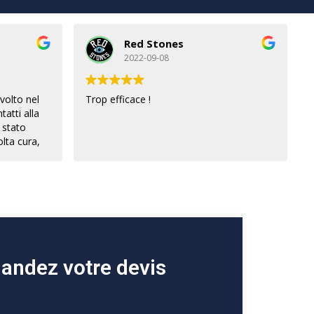
Red Stones
2022-09-08
volto nel
Trop efficace !
tatti alla
 stato
lta cura,
tempi e le
stati
er un
na
esta
ndez votre devis