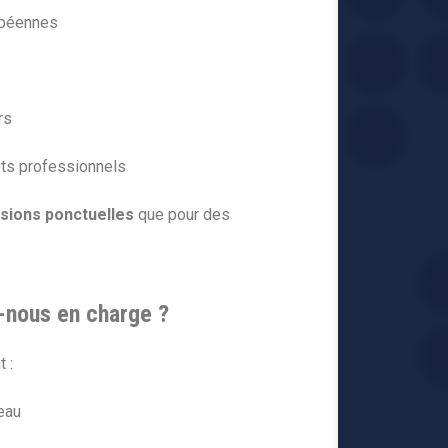
ropéennes
rs
ets professionnels
sions ponctuelles
que pour des
-nous en charge ?
 :
eau