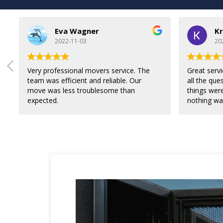
Eva Wagner
Kr
2022-11-03
20
Very professional movers service. The
Great servi
team was efficient and reliable. Our
all the ques
move was less troublesome than
things wer
expected.
nothing wa
I would re
for an inte