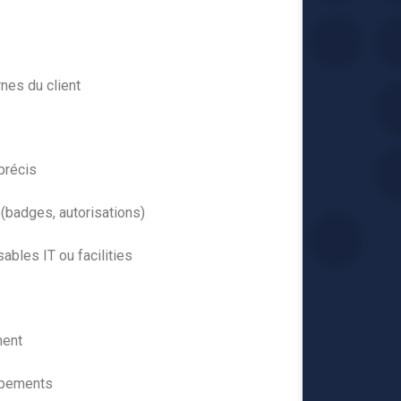
nes du client
précis
(badges, autorisations)
ables IT ou facilities
ment
uipements